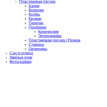
Пластиковая посуда
Банки
Воронки
Колбы
Кружки
Пипетки
Пробирки
Конические
Эппендорфа
Пластиковая посуда | Разное
Стаканы
Цилиндры
Сад и огород
Умелые руки
Фотография