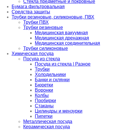
Стёкла предметные и покровные
Бумага фильтровальная
Средства защиты
Трубки резиновые, силиконовые, ПВХ
Трубки ПВХ
Трубки резиновые
Медицинская вакуумная
Медицинская дренажная
Медицинская соединительная
Трубки силиконовые
Химическая посуда
Посуда из стекла
Посуда из стекла | Разное
Трубки
Холодильники
Банки и склянки
Бюретки
Воронки
Колбы
Пробирки
Стаканы
Цилиндры и мензурки
Пипетки
Металлическая посуда
Керамическая посуда