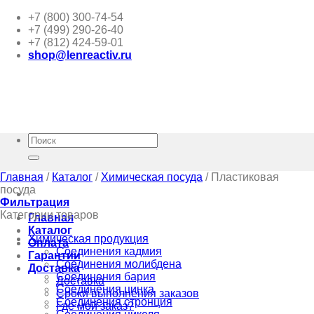
Skip
+7 (800) 300-74-54
to
+7 (499) 290-26-40
content
+7 (812) 424-59-01
shop@lenreactiv.ru
Искать:
Главная
/
Каталог
/
Химическая посуда
/
Пластиковая
посуда
Фильтрация
Категории товаров
Главная
Каталог
Химическая продукция
Оплата
Соединения кадмия
Гарантии
Соединения молибдена
Доставка
Соединения бария
Доставка
Соединения цинка
Сроки выполнения заказов
Соединения стронция
Где мой заказ?