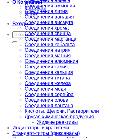
Соединения никеля
О Компании
Соединения аммония
Контакты
Соединения лития
О нас
Соединения ванадия
Соединения висмута
Вход
Соединения хрома
Соединения свинца
Искать:
Соединения марганца
Соединения кобальта
Соединения натрия
Соединения магния
Соединения алюминия
Соединения калия
Соединения кальция
Соединения титана
Соединения железа
Соединения меди
Соединения серебра
Соединения олова
Соединения лантана
Кислоты. Щёлочи. Растворители
Другая химическая продукция
Жидкие реактивы
Индикаторы и красители
Стандарт-титры (фиксаналы)