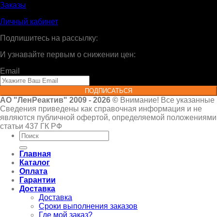
Заказы
Личный кабинет
Подпишитесь на рассылку:
И узнавайте первым о снижении цен:
Email
ПОДПИСАТЬСЯ
АО "ЛенРеактив" 2009 - 2026 ©
Внимание! Все указанные
Сведения приведены как справочная информация и не
являются публичной офертой, определяемой положениями
статьи 437 ГК РФ
Искать:
Главная
Каталог
Оплата
Гарантии
Доставка
Доставка
Сроки выполнения заказов
Где мой заказ?