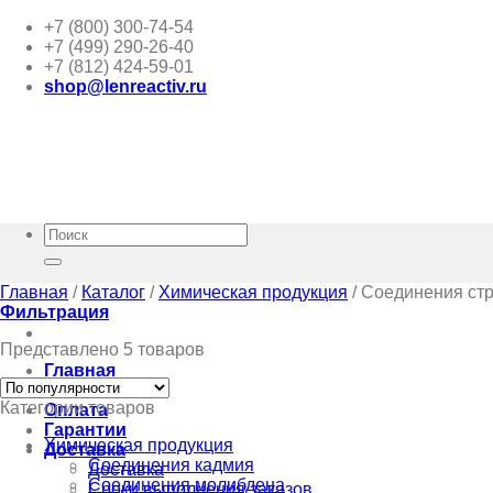
Skip
+7 (800) 300-74-54
to
+7 (499) 290-26-40
content
+7 (812) 424-59-01
shop@lenreactiv.ru
Искать:
Главная
/
Каталог
/
Химическая продукция
/
Соединения ст
Фильтрация
Представлено 5 товаров
Главная
Каталог
Категории товаров
Оплата
Гарантии
Химическая продукция
Доставка
Соединения кадмия
Доставка
Соединения молибдена
Сроки выполнения заказов