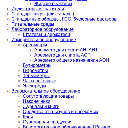
Жидкие реактивы
Индикаторы и красители
Стандарт-титры (фиксаналы)
Стандартные образцы, ГСО, буферные растворы
Питательные среды
Лабораторное оборудование
Штативы и держатели
Измерительное оборудование
Ареометры
Ареометр для нефти АН, АНТ
Ареометр для спирта АСП
Ареометр общего назначения АОН
Бутирометры
Гигрометры
Термометры
Часы песочные
Электроды
Вспомогательное оборудование
Сопутствующие товары
Наконечники
Журналы и книги
Средства от грызунов и насекомых
Клей
Сувенирная продукция
Вспомогательное оборудование | Разное