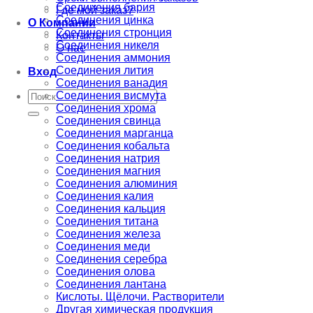
Соединения бария
Где мой заказ?
Соединения цинка
О Компании
Соединения стронция
Контакты
Соединения никеля
О нас
Соединения аммония
Соединения лития
Вход
Соединения ванадия
Искать:
Соединения висмута
Соединения хрома
Соединения свинца
Соединения марганца
Соединения кобальта
Соединения натрия
Соединения магния
Соединения алюминия
Соединения калия
Соединения кальция
Соединения титана
Соединения железа
Соединения меди
Соединения серебра
Соединения олова
Соединения лантана
Кислоты. Щёлочи. Растворители
Другая химическая продукция