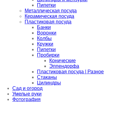
Пипетки
Металлическая посуда
Керамическая посуда
Пластиковая посуда
Банки
Воронки
Колбы
Кружки
Пипетки
Пробирки
Конические
Эппендорфа
Пластиковая посуда | Разное
Стаканы
Цилиндры
Сад и огород
Умелые руки
Фотография