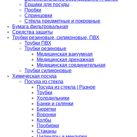
Ёршики для посуды
Пробки
Спринцовки
Стёкла предметные и покровные
Бумага фильтровальная
Средства защиты
Трубки резиновые, силиконовые, ПВХ
Трубки ПВХ
Трубки резиновые
Медицинская вакуумная
Медицинская дренажная
Медицинская соединительная
Трубки силиконовые
Химическая посуда
Посуда из стекла
Посуда из стекла | Разное
Трубки
Холодильники
Банки и склянки
Бюретки
Воронки
Колбы
Пробирки
Стаканы
Цилиндры и мензурки