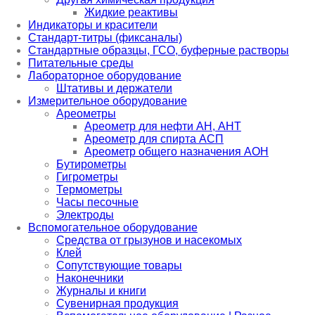
Жидкие реактивы
Индикаторы и красители
Стандарт-титры (фиксаналы)
Стандартные образцы, ГСО, буферные растворы
Питательные среды
Лабораторное оборудование
Штативы и держатели
Измерительное оборудование
Ареометры
Ареометр для нефти АН, АНТ
Ареометр для спирта АСП
Ареометр общего назначения АОН
Бутирометры
Гигрометры
Термометры
Часы песочные
Электроды
Вспомогательное оборудование
Средства от грызунов и насекомых
Клей
Сопутствующие товары
Наконечники
Журналы и книги
Сувенирная продукция