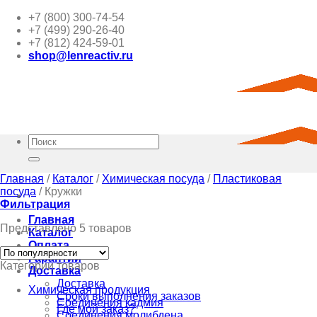
Skip
+7 (800) 300-74-54
to
+7 (499) 290-26-40
content
+7 (812) 424-59-01
shop@lenreactiv.ru
Искать:
Главная
/
Каталог
/
Химическая посуда
/
Пластиковая
посуда
/
Кружки
Фильтрация
Главная
Представлено 5 товаров
Каталог
Оплата
Гарантии
Категории товаров
Доставка
Доставка
Химическая продукция
Сроки выполнения заказов
Соединения кадмия
Где мой заказ?
Соединения молибдена