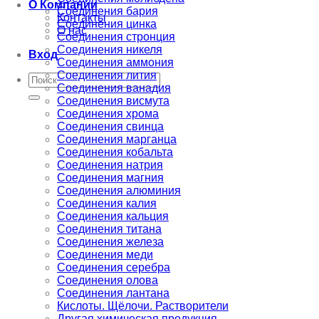
О Компании
Соединения бария
Контакты
Соединения цинка
О нас
Соединения стронция
Соединения никеля
Вход
Соединения аммония
Соединения лития
Искать:
Соединения ванадия
Соединения висмута
Соединения хрома
Соединения свинца
Соединения марганца
Соединения кобальта
Соединения натрия
Соединения магния
Соединения алюминия
Соединения калия
Соединения кальция
Соединения титана
Соединения железа
Соединения меди
Соединения серебра
Соединения олова
Соединения лантана
Кислоты. Щёлочи. Растворители
Другая химическая продукция