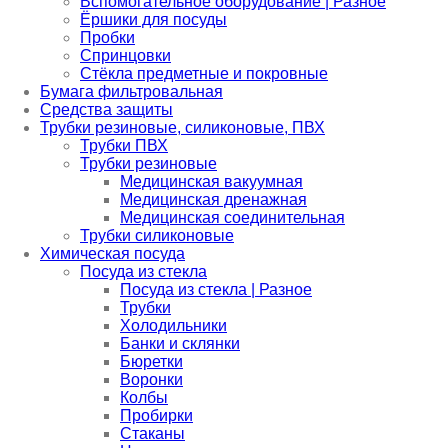
Вспомогательное оборудование | Разное
Ёршики для посуды
Пробки
Спринцовки
Стёкла предметные и покровные
Бумага фильтровальная
Средства защиты
Трубки резиновые, силиконовые, ПВХ
Трубки ПВХ
Трубки резиновые
Медицинская вакуумная
Медицинская дренажная
Медицинская соединительная
Трубки силиконовые
Химическая посуда
Посуда из стекла
Посуда из стекла | Разное
Трубки
Холодильники
Банки и склянки
Бюретки
Воронки
Колбы
Пробирки
Стаканы