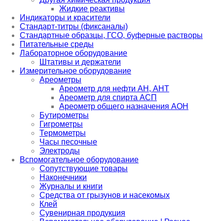
Жидкие реактивы
Индикаторы и красители
Стандарт-титры (фиксаналы)
Стандартные образцы, ГСО, буферные растворы
Питательные среды
Лабораторное оборудование
Штативы и держатели
Измерительное оборудование
Ареометры
Ареометр для нефти АН, АНТ
Ареометр для спирта АСП
Ареометр общего назначения АОН
Бутирометры
Гигрометры
Термометры
Часы песочные
Электроды
Вспомогательное оборудование
Сопутствующие товары
Наконечники
Журналы и книги
Средства от грызунов и насекомых
Клей
Сувенирная продукция