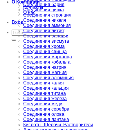
О Компании
Соединения бария
Контакты
Соединения цинка
О нас
Соединения стронция
Соединения никеля
Вход
Соединения аммония
Соединения лития
Искать:
Соединения ванадия
Соединения висмута
Соединения хрома
Соединения свинца
Соединения марганца
Соединения кобальта
Соединения натрия
Соединения магния
Соединения алюминия
Соединения калия
Соединения кальция
Соединения титана
Соединения железа
Соединения меди
Соединения серебра
Соединения олова
Соединения лантана
Кислоты. Щёлочи. Растворители
Другая химическая продукция