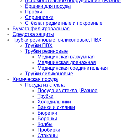
Вспомогательное оборудование | Разное
Ёршики для посуды
Пробки
Спринцовки
Стёкла предметные и покровные
Бумага фильтровальная
Средства защиты
Трубки резиновые, силиконовые, ПВХ
Трубки ПВХ
Трубки резиновые
Медицинская вакуумная
Медицинская дренажная
Медицинская соединительная
Трубки силиконовые
Химическая посуда
Посуда из стекла
Посуда из стекла | Разное
Трубки
Холодильники
Банки и склянки
Бюретки
Воронки
Колбы
Пробирки
Стаканы