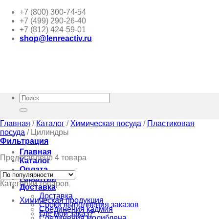
Skip
+7 (800) 300-74-54
to
+7 (499) 290-26-40
content
+7 (812) 424-59-01
shop@lenreactiv.ru
Искать:
Главная
/
Каталог
/
Химическая посуда
/
Пластиковая
посуда
/
Цилиндры
Фильтрация
Главная
Представлено 4 товара
Каталог
Оплата
Гарантии
Категории товаров
Доставка
Доставка
Химическая продукция
Сроки выполнения заказов
Соединения кадмия
Где мой заказ?
Соединения молибдена