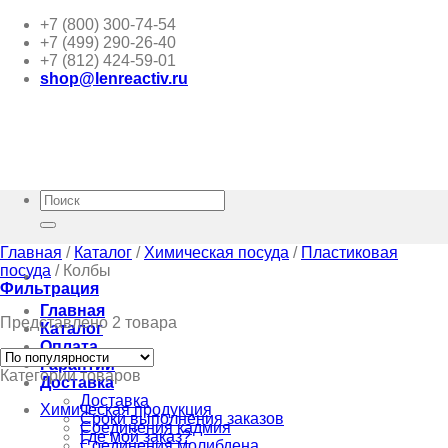
Skip
+7 (800) 300-74-54
to
+7 (499) 290-26-40
content
+7 (812) 424-59-01
shop@lenreactiv.ru
Искать:
Главная
/
Каталог
/
Химическая посуда
/
Пластиковая
посуда
/
Колбы
Фильтрация
Главная
Представлено 2 товара
Каталог
Оплата
Гарантии
Категории товаров
Доставка
Доставка
Химическая продукция
Сроки выполнения заказов
Соединения кадмия
Где мой заказ?
Соединения молибдена