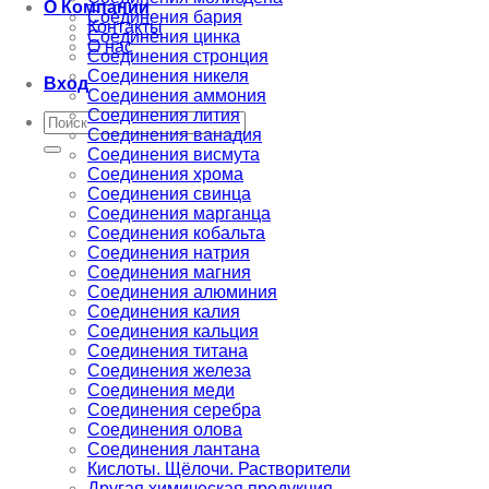
О Компании
Соединения бария
Контакты
Соединения цинка
О нас
Соединения стронция
Соединения никеля
Вход
Соединения аммония
Соединения лития
Искать:
Соединения ванадия
Соединения висмута
Соединения хрома
Соединения свинца
Соединения марганца
Соединения кобальта
Соединения натрия
Соединения магния
Соединения алюминия
Соединения калия
Соединения кальция
Соединения титана
Соединения железа
Соединения меди
Соединения серебра
Соединения олова
Соединения лантана
Кислоты. Щёлочи. Растворители
Другая химическая продукция