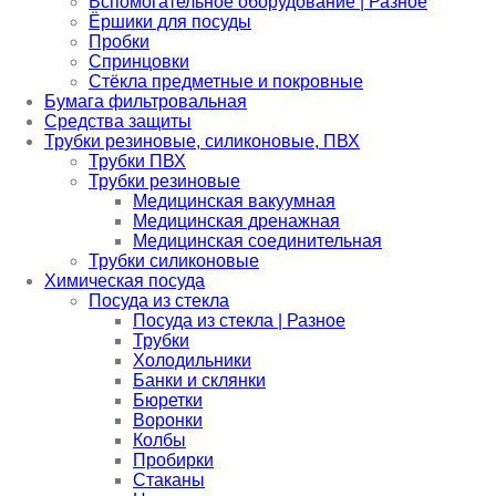
Вспомогательное оборудование | Разное
Ёршики для посуды
Пробки
Спринцовки
Стёкла предметные и покровные
Бумага фильтровальная
Средства защиты
Трубки резиновые, силиконовые, ПВХ
Трубки ПВХ
Трубки резиновые
Медицинская вакуумная
Медицинская дренажная
Медицинская соединительная
Трубки силиконовые
Химическая посуда
Посуда из стекла
Посуда из стекла | Разное
Трубки
Холодильники
Банки и склянки
Бюретки
Воронки
Колбы
Пробирки
Стаканы