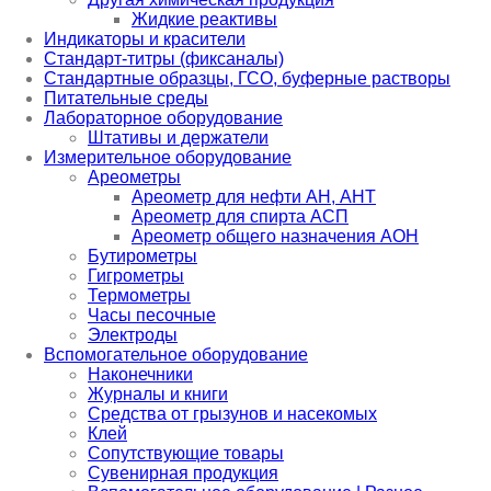
Жидкие реактивы
Индикаторы и красители
Стандарт-титры (фиксаналы)
Стандартные образцы, ГСО, буферные растворы
Питательные среды
Лабораторное оборудование
Штативы и держатели
Измерительное оборудование
Ареометры
Ареометр для нефти АН, АНТ
Ареометр для спирта АСП
Ареометр общего назначения АОН
Бутирометры
Гигрометры
Термометры
Часы песочные
Электроды
Вспомогательное оборудование
Наконечники
Журналы и книги
Средства от грызунов и насекомых
Клей
Сопутствующие товары
Сувенирная продукция