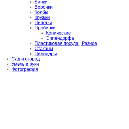
Банки
Воронки
Колбы
Кружки
Пипетки
Пробирки
Конические
Эппендорфа
Пластиковая посуда | Разное
Стаканы
Цилиндры
Сад и огород
Умелые руки
Фотография