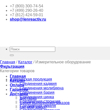
Skip
+7 (800) 300-74-54
to
+7 (499) 290-26-40
content
+7 (812) 424-59-01
shop@lenreactiv.ru
Искать:
Главная
/
Каталог
/
Измерительное оборудование
Фильтрация
Категории товаров
Главная
Химическая продукция
Каталог
Соединения кадмия
Оплата
Соединения молибдена
Гарантии
Соединения бария
Доставка
Соединения цинка
Доставка
Соединения стронция
Сроки выполнения заказов
Соединения никеля
Где мой заказ?