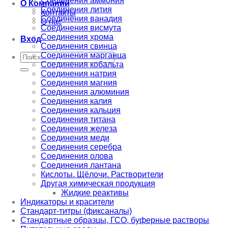
Соединения аммония
О Компании
Соединения лития
Контакты
Соединения ванадия
О нас
Соединения висмута
Соединения хрома
Вход
Соединения свинца
Соединения марганца
Искать:
Соединения кобальта
Соединения натрия
Соединения магния
Соединения алюминия
Соединения калия
Соединения кальция
Соединения титана
Соединения железа
Соединения меди
Соединения серебра
Соединения олова
Соединения лантана
Кислоты. Щёлочи. Растворители
Другая химическая продукция
Жидкие реактивы
Индикаторы и красители
Стандарт-титры (фиксаналы)
Стандартные образцы, ГСО, буферные растворы