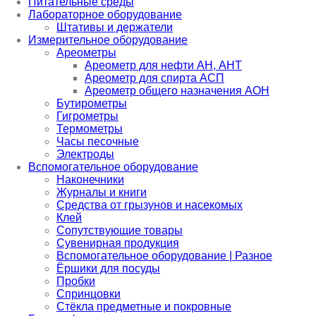
Питательные среды
Лабораторное оборудование
Штативы и держатели
Измерительное оборудование
Ареометры
Ареометр для нефти АН, АНТ
Ареометр для спирта АСП
Ареометр общего назначения АОН
Бутирометры
Гигрометры
Термометры
Часы песочные
Электроды
Вспомогательное оборудование
Наконечники
Журналы и книги
Средства от грызунов и насекомых
Клей
Сопутствующие товары
Сувенирная продукция
Вспомогательное оборудование | Разное
Ёршики для посуды
Пробки
Спринцовки
Стёкла предметные и покровные