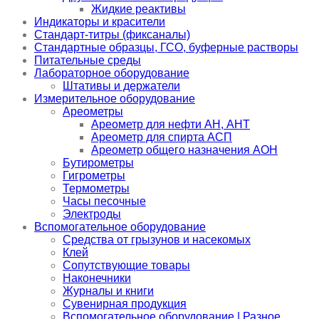
Жидкие реактивы
Индикаторы и красители
Стандарт-титры (фиксаналы)
Стандартные образцы, ГСО, буферные растворы
Питательные среды
Лабораторное оборудование
Штативы и держатели
Измерительное оборудование
Ареометры
Ареометр для нефти АН, АНТ
Ареометр для спирта АСП
Ареометр общего назначения АОН
Бутирометры
Гигрометры
Термометры
Часы песочные
Электроды
Вспомогательное оборудование
Средства от грызунов и насекомых
Клей
Сопутствующие товары
Наконечники
Журналы и книги
Сувенирная продукция
Вспомогательное оборудование | Разное