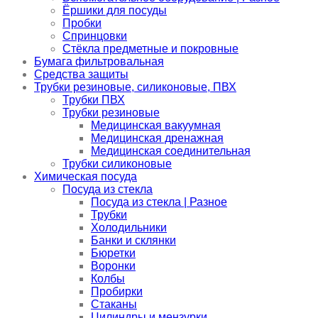
Ёршики для посуды
Пробки
Спринцовки
Стёкла предметные и покровные
Бумага фильтровальная
Средства защиты
Трубки резиновые, силиконовые, ПВХ
Трубки ПВХ
Трубки резиновые
Медицинская вакуумная
Медицинская дренажная
Медицинская соединительная
Трубки силиконовые
Химическая посуда
Посуда из стекла
Посуда из стекла | Разное
Трубки
Холодильники
Банки и склянки
Бюретки
Воронки
Колбы
Пробирки
Стаканы
Цилиндры и мензурки