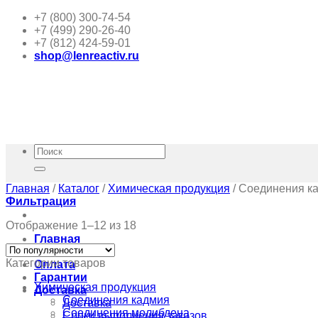
Skip
+7 (800) 300-74-54
to
+7 (499) 290-26-40
content
+7 (812) 424-59-01
shop@lenreactiv.ru
Искать:
Главная
/
Каталог
/
Химическая продукция
/
Соединения к
Фильтрация
Отображение 1–12 из 18
Главная
Каталог
Категории товаров
Оплата
Гарантии
Химическая продукция
Доставка
Соединения кадмия
Доставка
Соединения молибдена
Сроки выполнения заказов