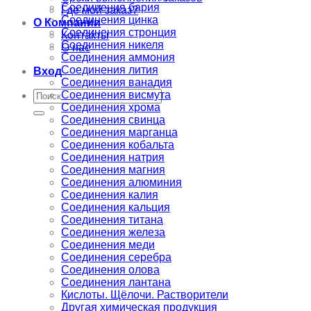
Соединения бария
Где мой заказ?
Соединения цинка
О Компании
Соединения стронция
Контакты
Соединения никеля
О нас
Соединения аммония
Соединения лития
Вход
Соединения ванадия
Искать:
Соединения висмута
Соединения хрома
Соединения свинца
Соединения марганца
Соединения кобальта
Соединения натрия
Соединения магния
Соединения алюминия
Соединения калия
Соединения кальция
Соединения титана
Соединения железа
Соединения меди
Соединения серебра
Соединения олова
Соединения лантана
Кислоты. Щёлочи. Растворители
Другая химическая продукция